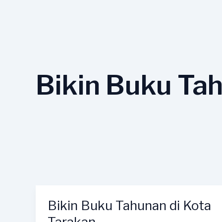
Lewati
ke
konten
Bikin Buku Tah
Bikin Buku Tahunan di Kota
Bikin
Buku
Tarakan