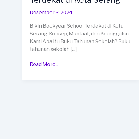
School
Terdekat
Desember 8, 2024
di
Bikin Bookyear School Terdekat di Kota
Kota
Serang: Konsep, Manfaat, dan Keunggulan
Serang
Kami Apa Itu Buku Tahunan Sekolah? Buku
tahunan sekolah […]
Read More »