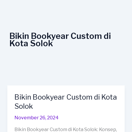
Lewati
ke
konten
Bikin Bookyear Custom di
Kota Solok
Bikin Bookyear Custom di Kota
Bikin
Bookyear
Solok
Custom
November 26, 2024
di
Kota
Bikin Bookyear Custom di Kota Solok: Konsep,